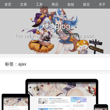
首页
文章
工具
商店
友链
留言
关于
犬's Blog
I'm very vegetable and very poor.
标签：ajax