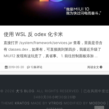
使用 WSL 反 odex 化卡米
直接打开 /system/framework/services.jar 查看，里面是否含
有 classes.dex，如果有，可直接跳到第四步，我最近升级了
MIUI12 发现有这玩意了，真省事。 1. 前往控制面板添加 …
2019-05-20
12条评论
阅读全文
© 2026
犬'S BLOG
. ALL RIGHTS RESERVED. | 已在风雨中度过
3480天08小时30分26秒
THEME
KRATOS
MADE BY
VTROIS
MODIFIED BY
MOEDOG
|