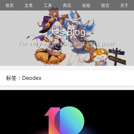
首页
文章
工具
商店
友链
留言
关于
犬's Blog
I'm very vegetable and very poor.
标签：Deodex