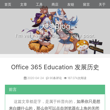
首页
文章
工具
商店
友链
留言
关于
犬's Blog
I'm very vegetable and very poor.
Office 365 Education 发展历史
2020-04-24
90条评论
187.07k次阅读
前言
这篇文章都是字，是属于科普向的，
如果你只是想
来白嫖什么的，那么你可以点击浏览器右上角的关闭