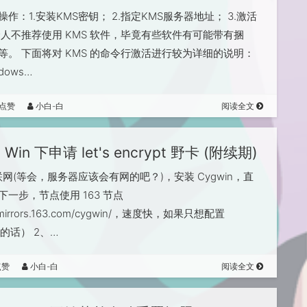
作：1.安装KMS密钥； 2.指定KMS服务器地址； 3.激活
个人不推荐使用 KMS 软件，毕竟有些软件有可能带有捆
等。 下面将对 KMS 的命令行激活进行较为详细的说明：
dows…
人点赞
小白-白
阅读全文
Win 下申请 let's encrypt 野卡 (附续期)
联网(等会，服务器应该会有网的吧？)，安装 Cygwin，直
下一步，节点使用 163 节点
//mirrors.163.com/cygwin/，速度快，如果只想配置
h 的话） 2、…
点赞
小白-白
阅读全文