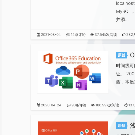
local
MySQL
并添…
2021-03-04
14条评论
37.54k次阅读
232
O
原创
时间线可
证。 200
西，本质就是
2020-04-24
90条评论
186.99k次阅读
13
浅
原创