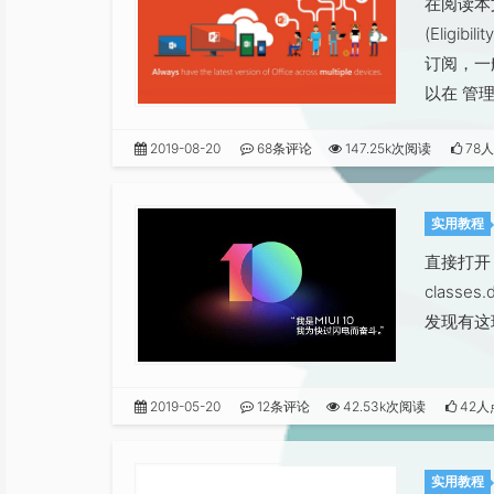
在阅读本
(Elig
订阅，一
以在 管
2019-08-20
68条评论
147.25k次阅读
78
实用教程
直接打开 /
class
发现有这
2019-05-20
12条评论
42.53k次阅读
42人
实用教程