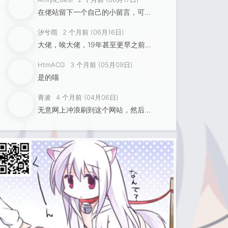
在佬站留下一个自己的小留言，可恶竟然加不…
汐兮雨
2 个月前 (06月16日)
大佬，唉大佬，19年甚至更早之前时遇见的…
HtmACG
3 个月前 (05月09日)
是的喵
青凌
4 个月前 (04月06日)
无意网上冲浪刷到这个网站，然后借助友链点…