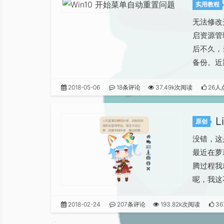
实用教程
无法修改
启资源管
后不久，
备份。近期
2018-05-06
18条评论
37.49k次阅读
26人
L
原创
没错，这
最近在萝莉
腾过程我
呢，我这
2018-02-24
207条评论
193.82k次阅读
3