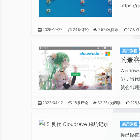
https://
2025-10-27
24条评论
7.57k次阅读
17人点
实用教程
的兼容
Windo
(/)，
就会出现这
2022-04-12
18条评论
32.26k次阅读
228
实用教程
你已经按