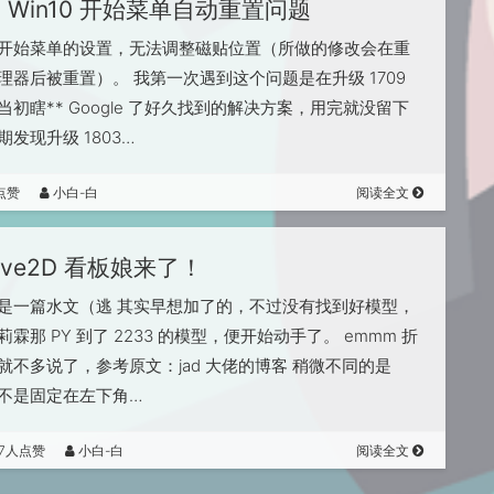
Win10 开始菜单自动重置问题
开始菜单的设置，无法调整磁贴位置（所做的修改会在重
理器后被重置）。 我第一次遇到这个问题是在升级 1709
当初瞎** Google 了好久找到的解决方案，用完就没留下
发现升级 1803…
点赞
小白-白
阅读全文
ive2D 看板娘来了！
是一篇水文（逃 其实早想加了的，不过没有找到好模型，
霖那 PY 到了 2233 的模型，便开始动手了。 emmm 折
就不多说了，参考原文：jad 大佬的博客 稍微不同的是
不是固定在左下角…
67人点赞
小白-白
阅读全文